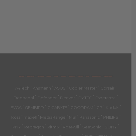
მთავარი
პროდუქტები
კატეგორია
აქციები
კალათა
გადახდა
დახმარება
კონტაქტი
ჩატი
მიწოდების პირ.
კონ. პოლიტიკა
'
'
'
'
'
A4Tech
Ansmann
ASUS
Cooler Master
Corsair
'
'
'
'
'
Deepcool
Defender
Denver
EMTEC
Esperanza
'
'
'
'
'
'
EVGA
GEMBIRD
GIGABYTE
GOODRAM
GP
Kodak
'
'
'
'
'
'
Koss
maxell
MediaRange
MSI
Panasonic
PHILIPS
'
'
'
'
'
'
PNY
Redragon
Ritmix
Rosewill
SeaSonic
SONY