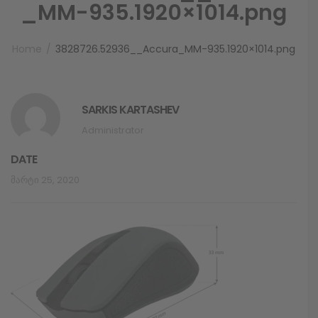
_MM-935.1920×1014.png
Home
3828726.52936__Accura_MM-935.1920×1014.png
SARKIS KARTASHEV
Administrator
DATE
Მარტი 25, 2020