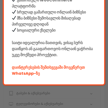
გამართული WooCommerce
სეიფები
პლატფორმა
სრულად გამართული ონლაინ ბიზნესი
მზა ბიზნესი შემოსავლის მისაღებად
პირველივე დღიდან
კონსტრუქტორები
სოციალური ქსელები
E-mobility
საიტი იდეალურია მათთვის, ვისაც სურს
დაიწყოს ან გააფართოვოს ონლაინ ვაჭრობა
კომპიუტერები & აქსესუარები
უკვე მოქმედი პროექტით.
ტელეფონები & აქსესუარები
დაინტერესების შემთხვევაში მოგვწერეთ
კამერები & აქსესუარები
WhatsApp-ზე
ნოუთბუქები & აქსესუარები
ტაბები & აქსესუარები
ტელევიზორები & აქსესუარები