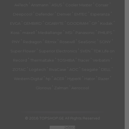
'
'
'
'
'
A4Tech
Ansmann
ASUS
Cooler Master
Corsair
'
'
'
'
'
Deepcool
Defender
Denver
EMTEC
Esperanza
'
'
'
'
'
'
EVGA
GEMBIRD
GIGABYTE
GOODRAM
GP
Kodak
'
'
'
'
'
'
Koss
maxell
MediaRange
MSI
Panasonic
PHILIPS
'
'
'
'
'
'
PNY
Redragon
Ritmix
Rosewill
SeaSonic
SONY
'
'
'
Super Flower
Superior Electronics
SVEN
TDK Life on
'
'
'
'
'
Record
Thermaltake
TOSHIBA
Tracer
Verbatim
'
'
'
'
'
'
ZOTAC
Logitech
RivaCase
AOC
Seagate
DELL
'
'
'
'
'
'
Western Digital
hp
ACER
HyperX
Hator
Razer
'
'
Glorious
Zalman
Aerocool
© 2016 TOPSHOP.GE All Rights Reserved