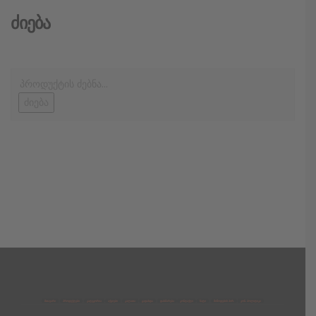
Ძიება
ძიება
მთავარი
პროდუქტები
კატეგორია
აქციები
კალათა
გადახდა
დახმარება
კონტაქტი
ჩატი
მიწოდების პირ.
კონ. პოლიტიკა