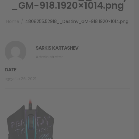
_GM-918.1920×1014.png
Home
4808255.52918__Destiny_GM-918.1920×1014.png
SARKIS KARTASHEV
Administrator
DATE
Ივლისი 26, 2021