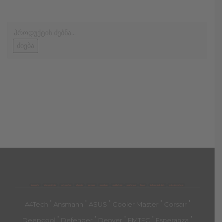
ძიება
მთავარი
პროდუქტები
კატეგორია
აქციები
კალათა
გადახდა
დახმარება
კონტაქტი
ჩატი
მიწოდების პირ.
კონ. პოლიტიკა
'
'
'
'
'
A4Tech
Ansmann
ASUS
Cooler Master
Corsair
'
'
'
'
'
Deepcool
Defender
Denver
EMTEC
Esperanza