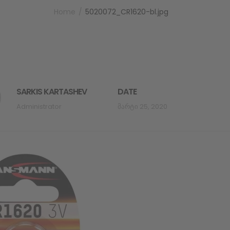
Home
5020072_CR1620-bl.jpg
SARKIS KARTASHEV
DATE
Administrator
Მარტი 25, 2020