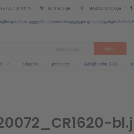
95) 557 340 043
topshop.ge
info@topshop.ge
თუმო ფასებით. ყველაზე საჭირო პროდუქტები და აქსესუარები მომხმა
ყველა კატეგორია
ᲑᲘ
ᲐᲥᲪᲘᲔᲑᲘ
ᲙᲝᲜᲢᲐᲥᲢᲘ
ᲞᲐᲠᲢᲜᲘᲝᲠᲘ B2B
Დ
20072_CR1620-bl.