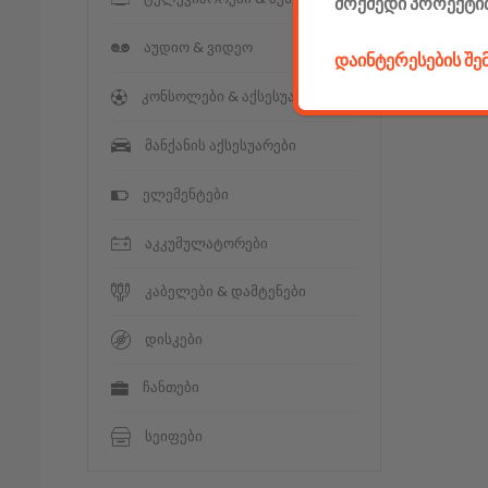
მოქმედი პროექტი
აუდიო & ვიდეო
დაინტერესების შ
კონსოლები & აქსესუარები
მანქანის აქსესუარები
ელემენტები
აკკუმულატორები
კაბელები & დამტენები
დისკები
ჩანთები
სეიფები