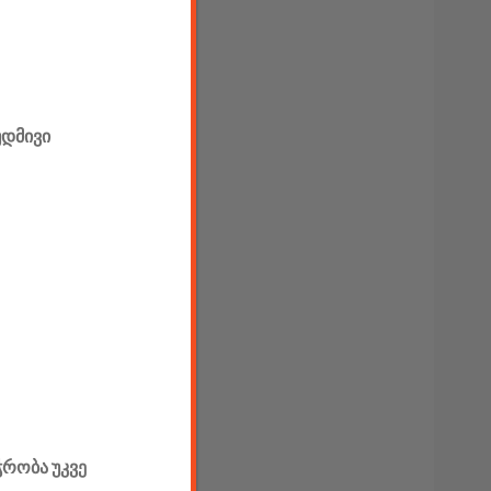
უდმივი
ჭრობა უკვე