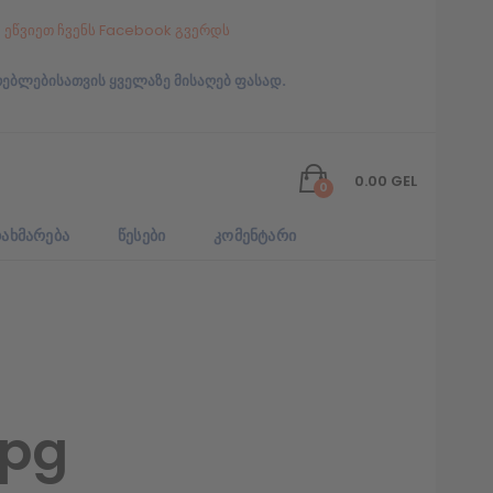
ეწვიეთ ჩვენს Facebook გვერდს
რებლებისათვის ყველაზე მისაღებ ფასად.
0.00
GEL
0
ᲐᲮᲛᲐᲠᲔᲑᲐ
ᲬᲔᲡᲔᲑᲘ
ᲙᲝᲛᲔᲜᲢᲐᲠᲘ
jpg