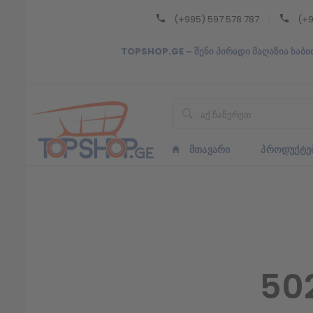
(+995) 597 578 787
(+9
Back
TOPSHOP.GE – შენი პირადი მაღაზია საბი
ᲥᲐᲠᲗᲣᲚᲘ
ᲥᲐᲠᲗᲣᲚᲘ
ᲛᲗᲐᲕᲐᲠᲘ
ᲞᲠᲝᲓᲣᲥᲢᲔ
50