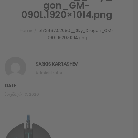
gon_GM-
090L.1920×1014.png
Home
5173487.52090__Sky_Dragon_GM-
090L.1920×1014.png
SARKIS KARTASHEV
Administrator
DATE
Ნოემბერი 3, 2020