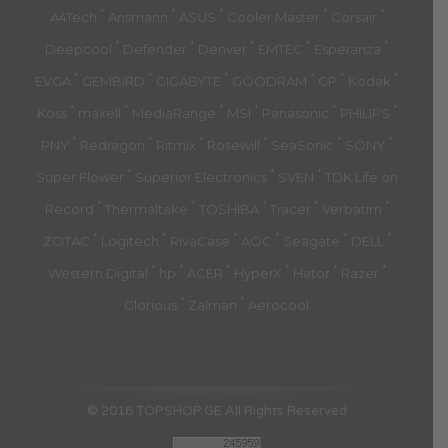
'
'
'
'
'
A4Tech
Ansmann
ASUS
Cooler Master
Corsair
'
'
'
'
'
Deepcool
Defender
Denver
EMTEC
Esperanza
'
'
'
'
'
'
EVGA
GEMBIRD
GIGABYTE
GOODRAM
GP
Kodak
'
'
'
'
'
'
Koss
maxell
MediaRange
MSI
Panasonic
PHILIPS
'
'
'
'
'
'
PNY
Redragon
Ritmix
Rosewill
SeaSonic
SONY
'
'
'
Super Flower
Superior Electronics
SVEN
TDK Life on
'
'
'
'
'
Record
Thermaltake
TOSHIBA
Tracer
Verbatim
'
'
'
'
'
'
ZOTAC
Logitech
RivaCase
AOC
Seagate
DELL
'
'
'
'
'
'
Western Digital
hp
ACER
HyperX
Hator
Razer
'
'
Glorious
Zalman
Aerocool
© 2016 TOPSHOP.GE All Rights Reserved