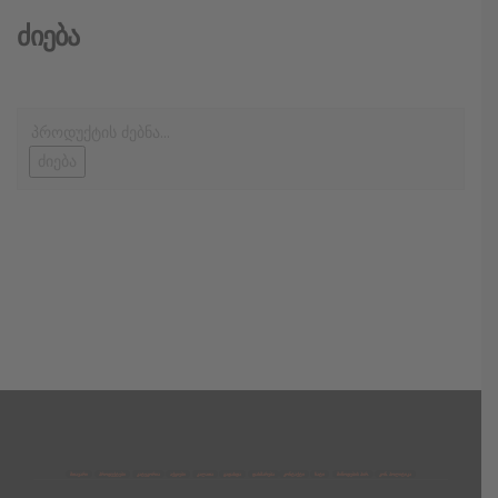
Ძიება
ძიება
მთავარი
პროდუქტები
კატეგორია
აქციები
კალათა
გადახდა
დახმარება
კონტაქტი
ჩატი
მიწოდების პირ.
კონ. პოლიტიკა