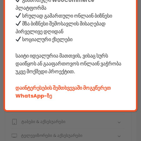
გამართული WooCommerce
სეიფები
პლატფორმა
სრულად გამართული ონლაინ ბიზნესი
მზა ბიზნესი შემოსავლის მისაღებად
პირველივე დღიდან
კონსტრუქტორები
სოციალური ქსელები
E-mobility
საიტი იდეალურია მათთვის, ვისაც სურს
დაიწყოს ან გააფართოვოს ონლაინ ვაჭრობა
კომპიუტერები & აქსესუარები
უკვე მოქმედი პროექტით.
ტელეფონები & აქსესუარები
დაინტერესების შემთხვევაში მოგვწერეთ
კამერები & აქსესუარები
WhatsApp-ზე
ნოუთბუქები & აქსესუარები
ტაბები & აქსესუარები
ტელევიზორები & აქსესუარები