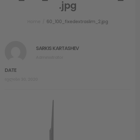
.jpg
Home
60_100_fixedextraslim_2.jpg
SARKIS KARTASHEV
Administrator
DATE
Ივლისი 30, 2020