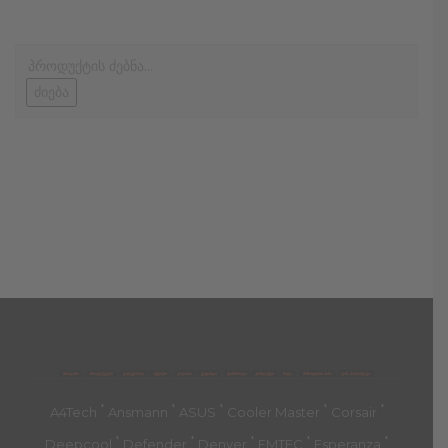
ძიება
მთავარი
პროდუქტები
კატეგორია
აქციები
კალათა
გადახდა
დახმარება
კონტაქტი
ჩატი
მიწოდების პირ.
კონ. პოლიტიკა
'
'
'
'
'
A4Tech
Ansmann
ASUS
Cooler Master
Corsair
'
'
'
'
'
Deepcool
Defender
Denver
EMTEC
Esperanza