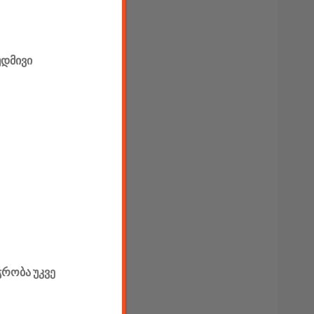
უდმივი
ჭრობა უკვე