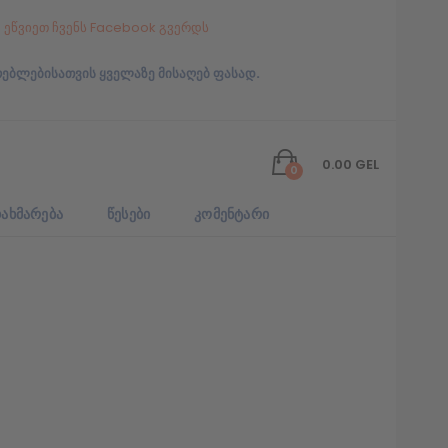
ეწვიეთ ჩვენს Facebook გვერდს
რებლებისათვის ყველაზე მისაღებ ფასად.
0.00
GEL
0
ᲐᲮᲛᲐᲠᲔᲑᲐ
ᲬᲔᲡᲔᲑᲘ
ᲙᲝᲛᲔᲜᲢᲐᲠᲘ