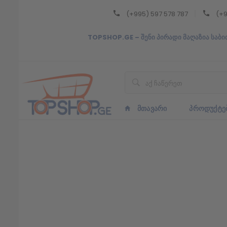
(+995) 597 578 787
(+9
Back
TOPSHOP.GE – შენი პირადი მაღაზია საბი
ᲥᲐᲠᲗᲣᲚᲘ
ᲥᲐᲠᲗᲣᲚᲘ
ᲛᲗᲐᲕᲐᲠᲘ
ᲞᲠᲝᲓᲣᲥᲢᲔ