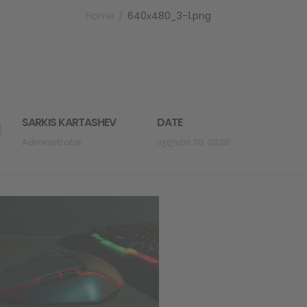
Home
640х480_3-1.png
SARKIS KARTASHEV
DATE
Administrator
Ივლისი 30, 2020