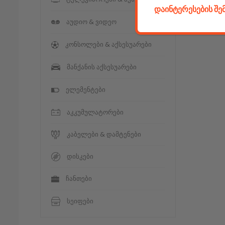
დაინტერესების შ
აუდიო & ვიდეო
კონსოლები & აქსესუარები
მანქანის აქსესუარები
ელემენტები
აკკუმულატორები
კაბელები & დამტენები
დისკები
ჩანთები
სეიფები