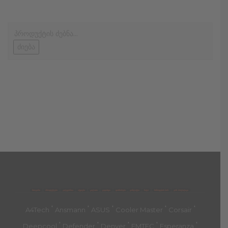
ძიება
მთავარი
პროდუქტები
კატეგორია
აქციები
კალათა
გადახდა
დახმარება
კონტაქტი
ჩატი
მიწოდების პირ.
კონ. პოლიტიკა
'
'
'
'
'
A4Tech
Ansmann
ASUS
Cooler Master
Corsair
'
'
'
'
'
Deepcool
Defender
Denver
EMTEC
Esperanza