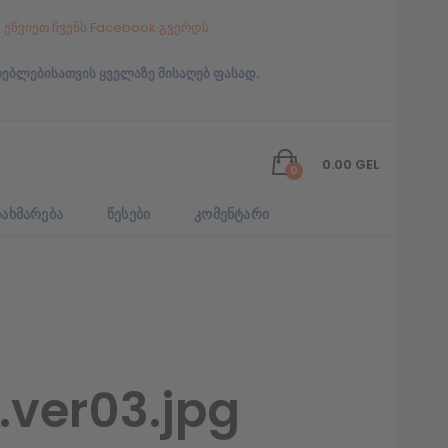
ეწვიეთ ჩვენს Facebook გვერდს
რებლებისათვის ყველაზე მისაღებ ფასად.
0.00
GEL
0
ᲐᲮᲛᲐᲠᲔᲑᲐ
ᲬᲔᲡᲔᲑᲘ
ᲙᲝᲛᲔᲜᲢᲐᲠᲘ
ver03.jpg