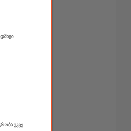
უდმივი
ჭრობა უკვე