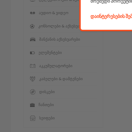
მოქმედი პროექტი
აუდიო & ვიდეო
დაინტერესების შ
კონსოლები & აქსესუარები
მანქანის აქსესუარები
ელემენტები
აკკუმულატორები
კაბელები & დამტენები
დისკები
ჩანთები
სეიფები