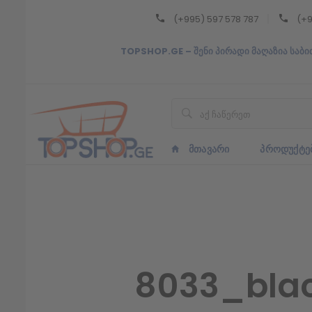
(+995) 597 578 787
(+9
Back
TOPSHOP.GE – შენი პირადი მაღაზია საბი
ᲥᲐᲠᲗᲣᲚᲘ
ᲥᲐᲠᲗᲣᲚᲘ
ᲛᲗᲐᲕᲐᲠᲘ
ᲞᲠᲝᲓᲣᲥᲢᲔ
8033_blac