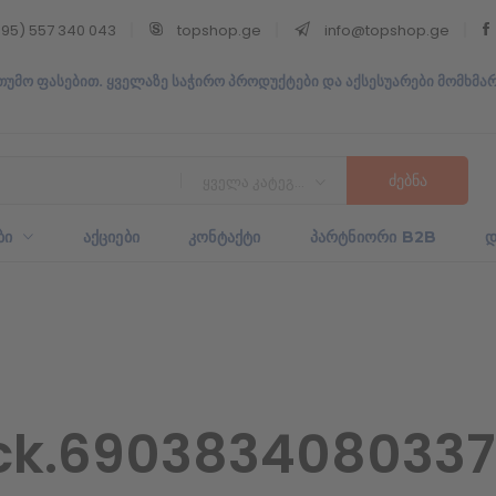
95) 557 340 043
topshop.ge
info@topshop.ge
თუმო ფასებით. ყველაზე საჭირო პროდუქტები და აქსესუარები მომხმა
ყველა კატეგორია
ᲑᲘ
ᲐᲥᲪᲘᲔᲑᲘ
ᲙᲝᲜᲢᲐᲥᲢᲘ
ᲞᲐᲠᲢᲜᲘᲝᲠᲘ B2B
Დ
k.6903834080337.