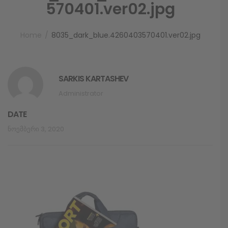
570401.ver02.jpg
Home
8035_dark_blue.4260403570401.ver02.jpg
SARKIS KARTASHEV
Administrator
DATE
Ნოემბერი 3, 2020