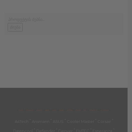
ძიება
მთავარი
პროდუქტები
კატეგორია
აქციები
კალათა
გადახდა
დახმარება
კონტაქტი
ჩატი
მიწოდების პირ.
კონ. პოლიტიკა
'
'
'
'
'
A4Tech
Ansmann
ASUS
Cooler Master
Corsair
'
'
'
'
'
Deepcool
Defender
Denver
EMTEC
Esperanza