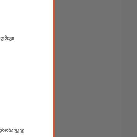
უდმივი
ჭრობა უკვე