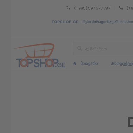
(+995) 597 578 787
(+9
Back
TOPSHOP.GE – შენი პირადი მაღაზია საბი
ᲥᲐᲠᲗᲣᲚᲘ
ᲥᲐᲠᲗᲣᲚᲘ
ᲛᲗᲐᲕᲐᲠᲘ
ᲞᲠᲝᲓᲣᲥᲢᲔ