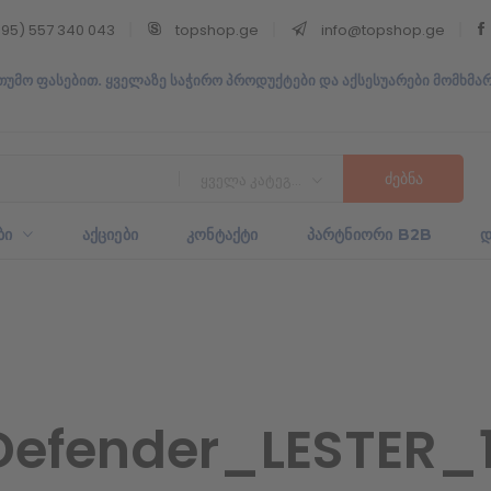
95) 557 340 043
topshop.ge
info@topshop.ge
თუმო ფასებით. ყველაზე საჭირო პროდუქტები და აქსესუარები მომხმა
ყველა კატეგორია
ᲑᲘ
ᲐᲥᲪᲘᲔᲑᲘ
ᲙᲝᲜᲢᲐᲥᲢᲘ
ᲞᲐᲠᲢᲜᲘᲝᲠᲘ B2B
Დ
Defender_LESTER_