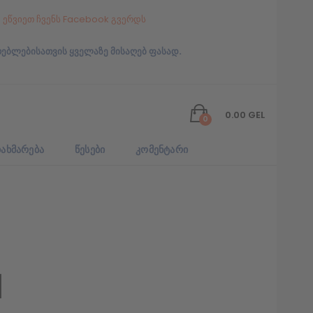
ეწვიეთ ჩვენს Facebook გვერდს
რებლებისათვის ყველაზე მისაღებ ფასად.
0.00
GEL
0
ᲐᲮᲛᲐᲠᲔᲑᲐ
ᲬᲔᲡᲔᲑᲘ
ᲙᲝᲛᲔᲜᲢᲐᲠᲘ
1