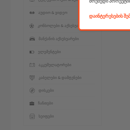
მოქმედი პროექტი
აუდიო & ვიდეო
დაინტერესების შ
კონსოლები & აქსესუარები
მანქანის აქსესუარები
ელემენტები
აკკუმულატორები
კაბელები & დამტენები
დისკები
ჩანთები
სეიფები