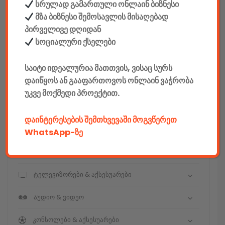
სრულად გამართული ონლაინ ბიზნესი
მზა ბიზნესი შემოსავლის მისაღებად
კონსტრუქტორები
პირველივე დღიდან
E-mobility
სოციალური ქსელები
კომპიუტერები & აქსესუარები
საიტი იდეალურია მათთვის, ვისაც სურს
დაიწყოს ან გააფართოვოს ონლაინ ვაჭრობა
ტელეფონები & აქსესუარები
უკვე მოქმედი პროექტით.
კამერები & აქსესუარები
დაინტერესების შემთხვევაში მოგვწერეთ
ნოუთბუქები & აქსესუარები
WhatsApp-ზე
ტაბები & აქსესუარები
ტელევიზორები & აქსესუარები
აუდიო & ვიდეო
კონსოლები & აქსესუარები