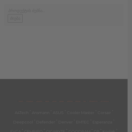
ძიება
მთავარი
პროდუქტები
კატეგორია
აქციები
კალათა
გადახდა
დახმარება
კონტაქტი
ჩატი
მიწოდების პირ.
კონ. პოლიტიკა
'
'
'
'
'
A4Tech
Ansmann
ASUS
Cooler Master
Corsair
'
'
'
'
'
Deepcool
Defender
Denver
EMTEC
Esperanza
'
'
'
'
'
'
EVGA
GEMBIRD
GIGABYTE
GOODRAM
GP
Kodak