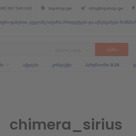
95) 557 340 043
topshop.ge
info@topshop.ge
თუმო ფასებით. ყველაზე საჭირო პროდუქტები და აქსესუარები მომხმა
ყველა კატეგორია
ᲑᲘ
ᲐᲥᲪᲘᲔᲑᲘ
ᲙᲝᲜᲢᲐᲥᲢᲘ
ᲞᲐᲠᲢᲜᲘᲝᲠᲘ B2B
Დ
chimera_sirius