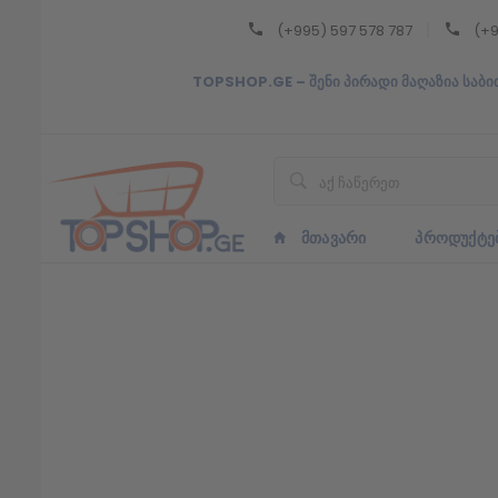
(+995) 597 578 787
(+9
Back
TOPSHOP.GE – შენი პირადი მაღაზია საბი
ᲥᲐᲠᲗᲣᲚᲘ
ᲥᲐᲠᲗᲣᲚᲘ
ᲛᲗᲐᲕᲐᲠᲘ
ᲞᲠᲝᲓᲣᲥᲢᲔ