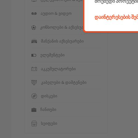
მოქმედი პროექტი
აუდიო & ვიდეო
დაინტერესების შ
კონსოლები & აქსესუარები
მანქანის აქსესუარები
ელემენტები
აკკუმულატორები
კაბელები & დამტენები
დისკები
ჩანთები
სეიფები