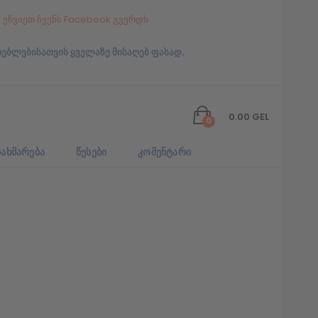
ეწვიეთ ჩვენს Facebook გვერდს
რებლებისათვის ყველაზე მისაღებ ფასად.
0.00
GEL
0
ᲐᲮᲛᲐᲠᲔᲑᲐ
ᲬᲔᲡᲔᲑᲘ
ᲙᲝᲛᲔᲜᲢᲐᲠᲘ