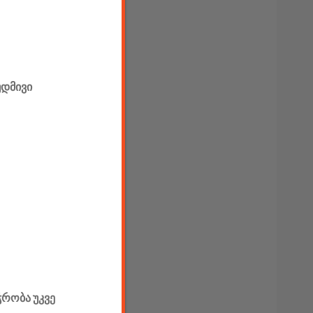
უდმივი
ჭრობა უკვე