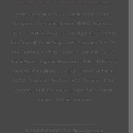
მთავარი
პროდუქტები
კატეგორია
აქციები
კალათა
გადახდა
დახმარება
კონტაქტი
ჩატი
მიწოდების პირ.
კონ. პოლიტიკა
'
'
'
'
'
A4Tech
Ansmann
ASUS
Cooler Master
Corsair
'
'
'
'
'
Deepcool
Defender
Denver
EMTEC
Esperanza
'
'
'
'
'
'
EVGA
GEMBIRD
GIGABYTE
GOODRAM
GP
Kodak
'
'
'
'
'
'
Koss
maxell
MediaRange
MSI
Panasonic
PHILIPS
'
'
'
'
'
'
PNY
Redragon
Ritmix
Rosewill
SeaSonic
SONY
'
'
'
Super Flower
Superior Electronics
SVEN
TDK Life on
'
'
'
'
'
Record
Thermaltake
TOSHIBA
Tracer
Verbatim
'
'
'
'
'
'
ZOTAC
Logitech
RivaCase
AOC
Seagate
DELL
'
'
'
'
'
'
Western Digital
hp
ACER
HyperX
Hator
Razer
'
'
Glorious
Zalman
Aerocool
© 2016 TOPSHOP.GE All Rights Reserved