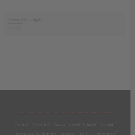
ძიება
მთავარი
პროდუქტები
კატეგორია
აქციები
კალათა
გადახდა
დახმარება
კონტაქტი
ჩატი
მიწოდების პირ.
კონ. პოლიტიკა
'
'
'
'
'
A4Tech
Ansmann
ASUS
Cooler Master
Corsair
'
'
'
'
'
Deepcool
Defender
Denver
EMTEC
Esperanza