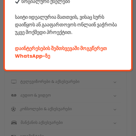
E-mobility
სოციალური ქსელები
კომპიუტერები & აქსესუარები
საიტი იდეალურია მათთვის, ვისაც სურს
დაიწყოს ან გააფართოვოს ონლაინ ვაჭრობა
ტელეფონები & აქსესუარები
უკვე მოქმედი პროექტით.
კამერები & აქსესუარები
დაინტერესების შემთხვევაში მოგვწერეთ
ნოუთბუქები & აქსესუარები
WhatsApp-ზე
ტაბები & აქსესუარები
ტელევიზორები & აქსესუარები
აუდიო & ვიდეო
კონსოლები & აქსესუარები
მანქანის აქსესუარები