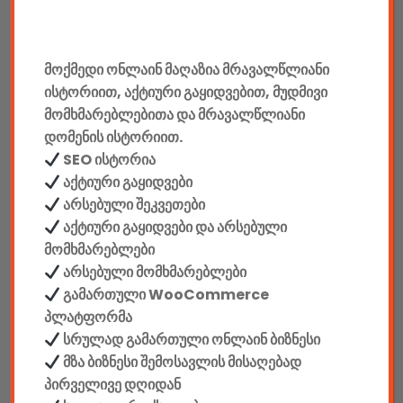
მანქანის აქსესუარები
ელემენტები
მოქმედი ონლაინ მაღაზია მრავალწლიანი
ისტორიით, აქტიური გაყიდვებით, მუდმივი
აკკუმულატორები
მომხმარებლებითა და მრავალწლიანი
დომენის ისტორიით.
კაბელები & დამტენები
SEO ისტორია
დისკები
აქტიური გაყიდვები
არსებული შეკვეთები
ჩანთები
აქტიური გაყიდვები და არსებული
მომხმარებლები
სეიფები
არსებული მომხმარებლები
გამართული WooCommerce
პლატფორმა
სრულად გამართული ონლაინ ბიზნესი
მზა ბიზნესი შემოსავლის მისაღებად
კონსტრუქტორები
პირველივე დღიდან