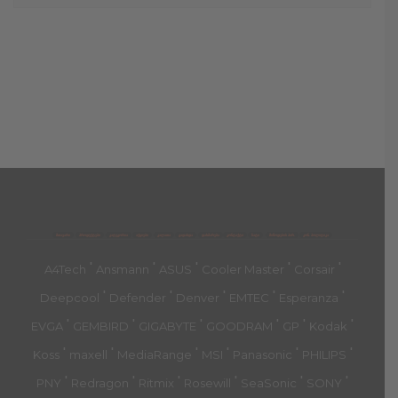
მთავარი
პროდუქტები
კატეგორია
აქციები
კალათა
გადახდა
დახმარება
კონტაქტი
ჩატი
მიწოდების პირ.
კონ. პოლიტიკა
'
'
'
'
'
A4Tech
Ansmann
ASUS
Cooler Master
Corsair
'
'
'
'
'
Deepcool
Defender
Denver
EMTEC
Esperanza
'
'
'
'
'
'
EVGA
GEMBIRD
GIGABYTE
GOODRAM
GP
Kodak
'
'
'
'
'
'
Koss
maxell
MediaRange
MSI
Panasonic
PHILIPS
'
'
'
'
'
'
PNY
Redragon
Ritmix
Rosewill
SeaSonic
SONY