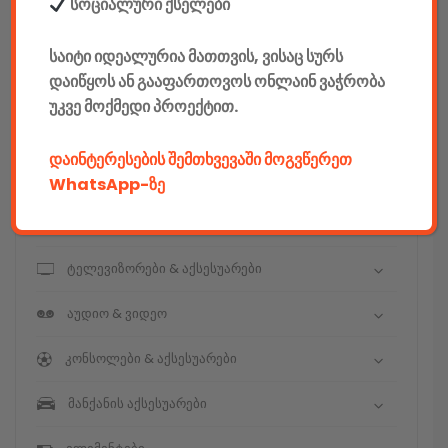
E-mobility
სოციალური ქსელები
კომპიუტერები & აქსესუარები
საიტი იდეალურია მათთვის, ვისაც სურს
დაიწყოს ან გააფართოვოს ონლაინ ვაჭრობა
ტელეფონები & აქსესუარები
უკვე მოქმედი პროექტით.
კამერები & აქსესუარები
დაინტერესების შემთხვევაში მოგვწერეთ
ნოუთბუქები & აქსესუარები
WhatsApp-ზე
ტაბები & აქსესუარები
ტელევიზორები & აქსესუარები
აუდიო & ვიდეო
კონსოლები & აქსესუარები
მანქანის აქსესუარები