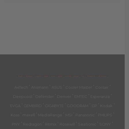
მთავარი
პროდუქტები
კატეგორია
აქციები
კალათა
გადახდა
დახმარება
კონტაქტი
ჩატი
მიწოდების პირ.
კონ. პოლიტიკა
'
'
'
'
'
A4Tech
Ansmann
ASUS
Cooler Master
Corsair
'
'
'
'
'
Deepcool
Defender
Denver
EMTEC
Esperanza
'
'
'
'
'
'
EVGA
GEMBIRD
GIGABYTE
GOODRAM
GP
Kodak
'
'
'
'
'
'
Koss
maxell
MediaRange
MSI
Panasonic
PHILIPS
'
'
'
'
'
'
PNY
Redragon
Ritmix
Rosewill
SeaSonic
SONY