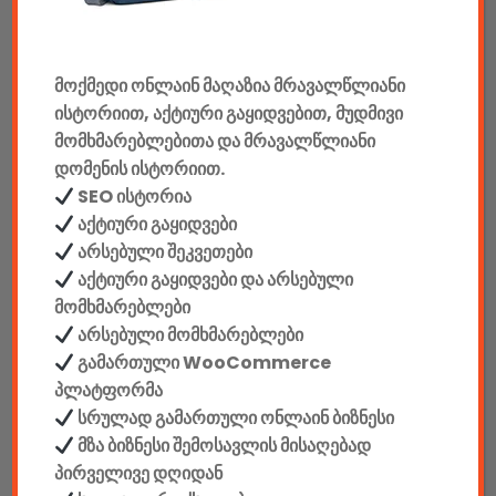
მანქანის აქსესუარები
ელემენტები
მოქმედი ონლაინ მაღაზია მრავალწლიანი
ისტორიით, აქტიური გაყიდვებით, მუდმივი
აკკუმულატორები
მომხმარებლებითა და მრავალწლიანი
დომენის ისტორიით.
კაბელები & დამტენები
SEO ისტორია
დისკები
აქტიური გაყიდვები
არსებული შეკვეთები
ჩანთები
აქტიური გაყიდვები და არსებული
მომხმარებლები
სეიფები
არსებული მომხმარებლები
გამართული WooCommerce
პლატფორმა
სრულად გამართული ონლაინ ბიზნესი
მზა ბიზნესი შემოსავლის მისაღებად
კონსტრუქტორები
პირველივე დღიდან