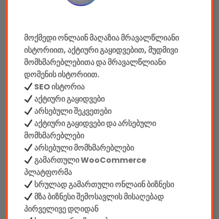
მანქანის აქსესუარები
ელემენტები
მოქმედი ონლაინ მაღაზია მრავალწლიანი
ისტორიით, აქტიური გაყიდვებით, მუდმივი
აკკუმულატორები
მომხმარებლებითა და მრავალწლიანი
დომენის ისტორიით.
კაბელები & დამტენები
SEO ისტორია
დისკები
აქტიური გაყიდვები
არსებული შეკვეთები
ჩანთები
აქტიური გაყიდვები და არსებული
მომხმარებლები
სეიფები
არსებული მომხმარებლები
გამართული WooCommerce
პლატფორმა
სრულად გამართული ონლაინ ბიზნესი
მზა ბიზნესი შემოსავლის მისაღებად
კონსტრუქტორები
პირველივე დღიდან