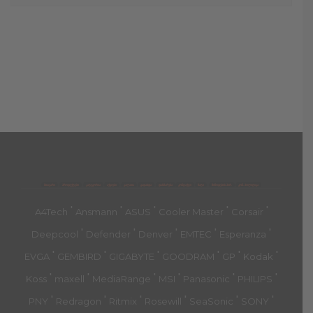
მთავარი
პროდუქტები
კატეგორია
აქციები
კალათა
გადახდა
დახმარება
კონტაქტი
ჩატი
მიწოდების პირ.
კონ. პოლიტიკა
'
'
'
'
'
A4Tech
Ansmann
ASUS
Cooler Master
Corsair
'
'
'
'
'
Deepcool
Defender
Denver
EMTEC
Esperanza
'
'
'
'
'
'
EVGA
GEMBIRD
GIGABYTE
GOODRAM
GP
Kodak
'
'
'
'
'
'
Koss
maxell
MediaRange
MSI
Panasonic
PHILIPS
'
'
'
'
'
'
PNY
Redragon
Ritmix
Rosewill
SeaSonic
SONY