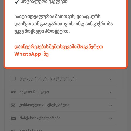
E-mobility
სოციალური ქსელები
კომპიუტერები & აქსესუარები
საიტი იდეალურია მათთვის, ვისაც სურს
დაიწყოს ან გააფართოვოს ონლაინ ვაჭრობა
ტელეფონები & აქსესუარები
უკვე მოქმედი პროექტით.
კამერები & აქსესუარები
დაინტერესების შემთხვევაში მოგვწერეთ
ნოუთბუქები & აქსესუარები
WhatsApp-ზე
ტაბები & აქსესუარები
ტელევიზორები & აქსესუარები
აუდიო & ვიდეო
კონსოლები & აქსესუარები
მანქანის აქსესუარები