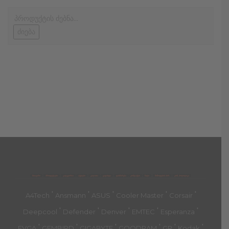
ძიება
მთავარი
პროდუქტები
კატეგორია
აქციები
კალათა
გადახდა
დახმარება
კონტაქტი
ჩატი
მიწოდების პირ.
კონ. პოლიტიკა
'
'
'
'
'
A4Tech
Ansmann
ASUS
Cooler Master
Corsair
'
'
'
'
'
Deepcool
Defender
Denver
EMTEC
Esperanza
'
'
'
'
'
'
EVGA
GEMBIRD
GIGABYTE
GOODRAM
GP
Kodak