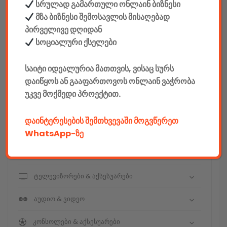
სრულად გამართული ონლაინ ბიზნესი
მზა ბიზნესი შემოსავლის მისაღებად
კონსტრუქტორები
პირველივე დღიდან
E-mobility
სოციალური ქსელები
კომპიუტერები & აქსესუარები
საიტი იდეალურია მათთვის, ვისაც სურს
დაიწყოს ან გააფართოვოს ონლაინ ვაჭრობა
ტელეფონები & აქსესუარები
უკვე მოქმედი პროექტით.
კამერები & აქსესუარები
დაინტერესების შემთხვევაში მოგვწერეთ
ნოუთბუქები & აქსესუარები
WhatsApp-ზე
ტაბები & აქსესუარები
ტელევიზორები & აქსესუარები
აუდიო & ვიდეო
კონსოლები & აქსესუარები