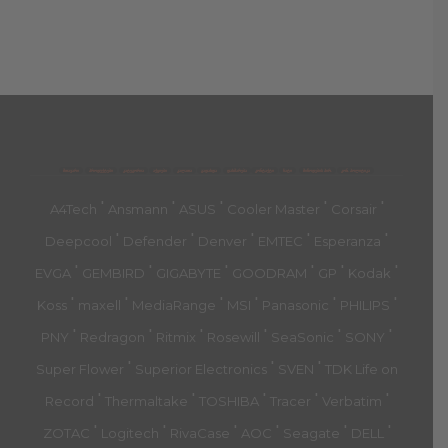
მთავარი
პროდუქტები
კატეგორია
აქციები
კალათა
გადახდა
დახმარება
კონტაქტი
ჩატი
მიწოდების პირ.
კონ. პოლიტიკა
'
'
'
'
'
A4Tech
Ansmann
ASUS
Cooler Master
Corsair
'
'
'
'
'
Deepcool
Defender
Denver
EMTEC
Esperanza
'
'
'
'
'
'
EVGA
GEMBIRD
GIGABYTE
GOODRAM
GP
Kodak
'
'
'
'
'
'
Koss
maxell
MediaRange
MSI
Panasonic
PHILIPS
'
'
'
'
'
'
PNY
Redragon
Ritmix
Rosewill
SeaSonic
SONY
'
'
'
Super Flower
Superior Electronics
SVEN
TDK Life on
'
'
'
'
'
Record
Thermaltake
TOSHIBA
Tracer
Verbatim
'
'
'
'
'
'
ZOTAC
Logitech
RivaCase
AOC
Seagate
DELL