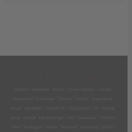
მთავარი
პროდუქტები
კატეგორია
აქციები
კალათა
გადახდა
დახმარება
კონტაქტი
ჩატი
მიწოდების პირ.
კონ. პოლიტიკა
'
'
'
'
'
A4Tech
Ansmann
ASUS
Cooler Master
Corsair
'
'
'
'
'
Deepcool
Defender
Denver
EMTEC
Esperanza
'
'
'
'
'
'
EVGA
GEMBIRD
GIGABYTE
GOODRAM
GP
Kodak
'
'
'
'
'
'
Koss
maxell
MediaRange
MSI
Panasonic
PHILIPS
'
'
'
'
'
'
PNY
Redragon
Ritmix
Rosewill
SeaSonic
SONY