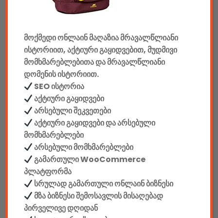
მანქანის აქსესუარები
ელემენტები
მოქმედი ონლაინ მაღაზია მრავალწლიანი
ისტორიით, აქტიური გაყიდვებით, მუდმივი
აკკუმულატორები
მომხმარებლებითა და მრავალწლიანი
დომენის ისტორიით.
კაბელები & დამტენები
SEO ისტორია
დისკები
აქტიური გაყიდვები
არსებული შეკვეთები
ჩანთები
აქტიური გაყიდვები და არსებული
მომხმარებლები
სეიფები
არსებული მომხმარებლები
გამართული WooCommerce
პლატფორმა
სრულად გამართული ონლაინ ბიზნესი
მზა ბიზნესი შემოსავლის მისაღებად
კონსტრუქტორები
პირველივე დღიდან