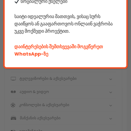
E-mobility
სოციალური ქსელები
კომპიუტერები & აქსესუარები
საიტი იდეალურია მათთვის, ვისაც სურს
დაიწყოს ან გააფართოვოს ონლაინ ვაჭრობა
ტელეფონები & აქსესუარები
უკვე მოქმედი პროექტით.
კამერები & აქსესუარები
დაინტერესების შემთხვევაში მოგვწერეთ
ნოუთბუქები & აქსესუარები
WhatsApp-ზე
ტაბები & აქსესუარები
ტელევიზორები & აქსესუარები
აუდიო & ვიდეო
კონსოლები & აქსესუარები
მანქანის აქსესუარები