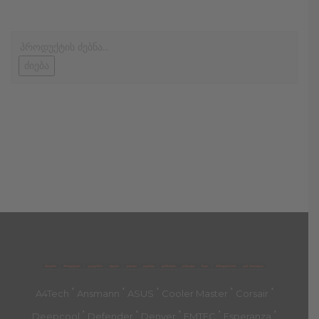
ძიება
მთავარი
პროდუქტები
კატეგორია
აქციები
კალათა
გადახდა
დახმარება
კონტაქტი
ჩატი
მიწოდების პირ.
კონ. პოლიტიკა
'
'
'
'
'
A4Tech
Ansmann
ASUS
Cooler Master
Corsair
'
'
'
'
'
Deepcool
Defender
Denver
EMTEC
Esperanza