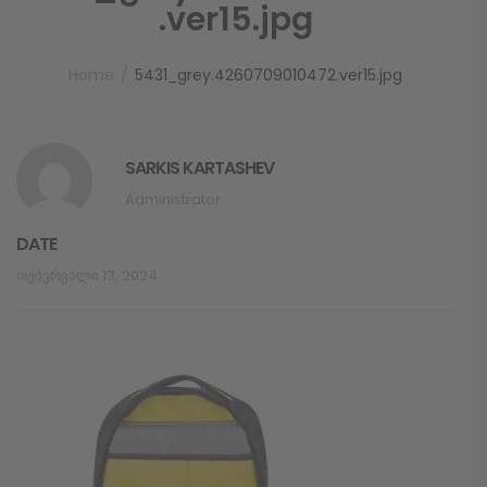
.ver15.jpg
Home
5431_grey.4260709010472.ver15.jpg
SARKIS KARTASHEV
Administrator
DATE
Თებერვალი 13, 2024