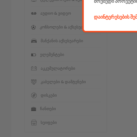
მოქმედი პროექტი
აუდიო & ვიდეო
დაინტერესების შ
კონსოლები & აქსესუარები
მანქანის აქსესუარები
ელემენტები
აკკუმულატორები
კაბელები & დამტენები
დისკები
ჩანთები
სეიფები