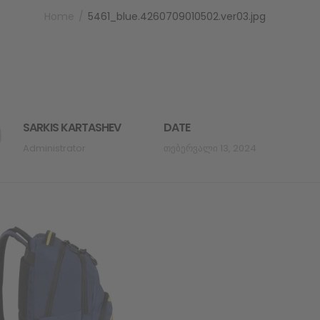
Home
5461_blue.4260709010502.ver03.jpg
SARKIS KARTASHEV
DATE
Administrator
Თებერვალი 13, 2024