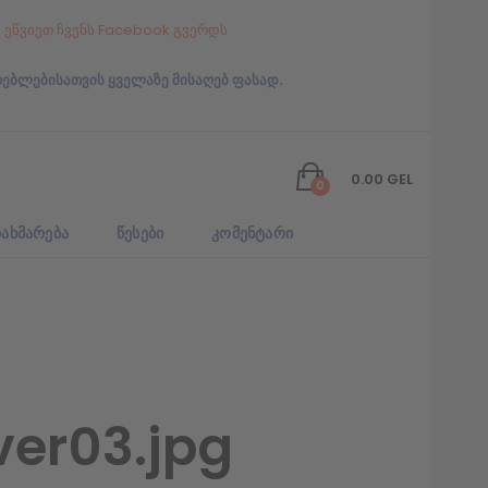
ეწვიეთ ჩვენს Facebook გვერდს
რებლებისათვის ყველაზე მისაღებ ფასად.
0.00
GEL
0
ᲐᲮᲛᲐᲠᲔᲑᲐ
ᲬᲔᲡᲔᲑᲘ
ᲙᲝᲛᲔᲜᲢᲐᲠᲘ
er03.jpg