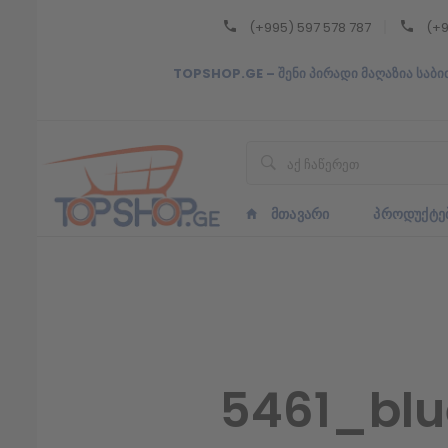
(+995) 597 578 787
(+9
Back
TOPSHOP.GE – შენი პირადი მაღაზია საბი
ᲥᲐᲠᲗᲣᲚᲘ
ᲥᲐᲠᲗᲣᲚᲘ
ᲛᲗᲐᲕᲐᲠᲘ
ᲞᲠᲝᲓᲣᲥᲢᲔ
5461_blu