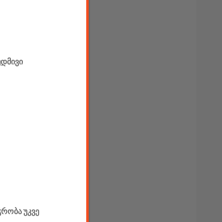
უდმივი
ჭრობა უკვე