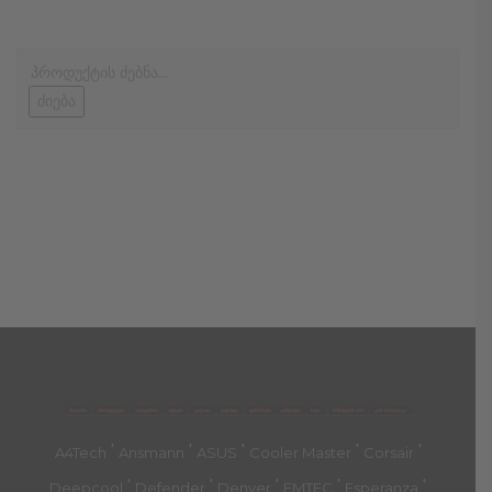
ძიება
მთავარი
პროდუქტები
კატეგორია
აქციები
კალათა
გადახდა
დახმარება
კონტაქტი
ჩატი
მიწოდების პირ.
კონ. პოლიტიკა
'
'
'
'
'
A4Tech
Ansmann
ASUS
Cooler Master
Corsair
'
'
'
'
'
Deepcool
Defender
Denver
EMTEC
Esperanza