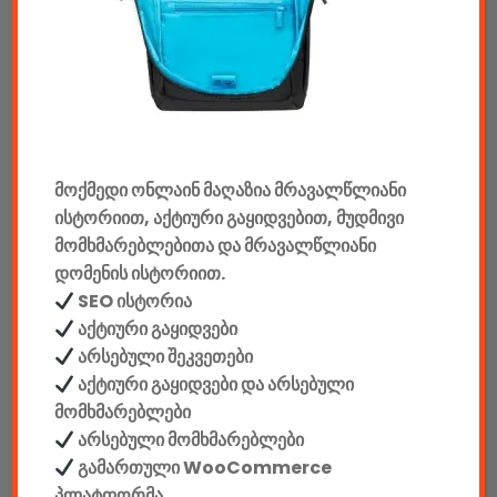
აუდიო & ვიდეო
კონსოლები & აქსესუარები
მანქანის აქსესუარები
მოქმედი ონლაინ მაღაზია მრავალწლიანი
ელემენტები
ისტორიით, აქტიური გაყიდვებით, მუდმივი
აკკუმულატორები
მომხმარებლებითა და მრავალწლიანი
დომენის ისტორიით.
კაბელები & დამტენები
SEO ისტორია
აქტიური გაყიდვები
დისკები
არსებული შეკვეთები
აქტიური გაყიდვები და არსებული
ჩანთები
მომხმარებლები
არსებული მომხმარებლები
სეიფები
გამართული WooCommerce
პლატფორმა