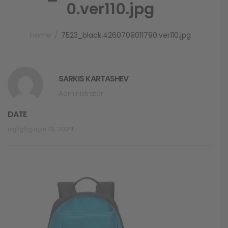
0.ver110.jpg
Home
7523_black.4260709011790.ver110.jpg
SARKIS KARTASHEV
Administrator
DATE
Თებერვალი 13, 2024