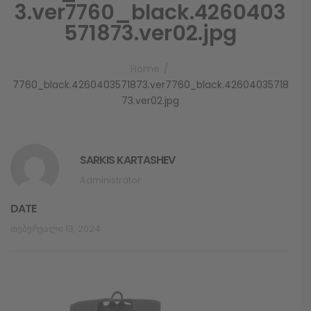
3.ver7760_black.4260403
571873.ver02.jpg
Home
7760_black.4260403571873.ver7760_black.42604035718
73.ver02.jpg
SARKIS KARTASHEV
Administrator
DATE
Თებერვალი 13, 2024