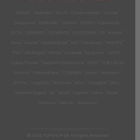
მთავარი
პროდუქტები
კატეგორია
აქციები
კალათა
გადახდა
დახმარება
კონტაქტი
ჩატი
მიწოდების პირ.
კონ. პოლიტიკა
'
'
'
'
'
A4Tech
Ansmann
ASUS
Cooler Master
Corsair
'
'
'
'
'
Deepcool
Defender
Denver
EMTEC
Esperanza
'
'
'
'
'
'
EVGA
GEMBIRD
GIGABYTE
GOODRAM
GP
Kodak
'
'
'
'
'
'
Koss
maxell
MediaRange
MSI
Panasonic
PHILIPS
'
'
'
'
'
'
PNY
Redragon
Ritmix
Rosewill
SeaSonic
SONY
'
'
'
Super Flower
Superior Electronics
SVEN
TDK Life on
'
'
'
'
'
Record
Thermaltake
TOSHIBA
Tracer
Verbatim
'
'
'
'
'
'
ZOTAC
Logitech
RivaCase
AOC
Seagate
DELL
'
'
'
'
'
'
Western Digital
hp
ACER
HyperX
Hator
Razer
'
'
Glorious
Zalman
Aerocool
© 2016 TOPSHOP.GE All Rights Reserved