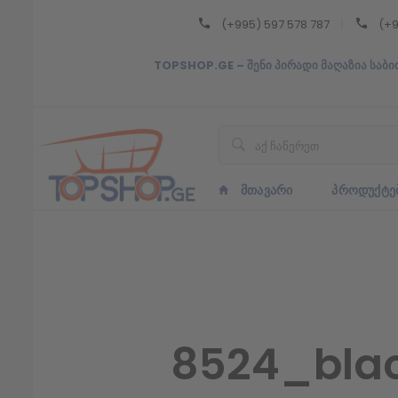
(+995) 597 578 787
(+9
Back
TOPSHOP.GE – შენი პირადი მაღაზია საბი
ᲥᲐᲠᲗᲣᲚᲘ
ᲥᲐᲠᲗᲣᲚᲘ
ᲛᲗᲐᲕᲐᲠᲘ
ᲞᲠᲝᲓᲣᲥᲢᲔ
8524_blac