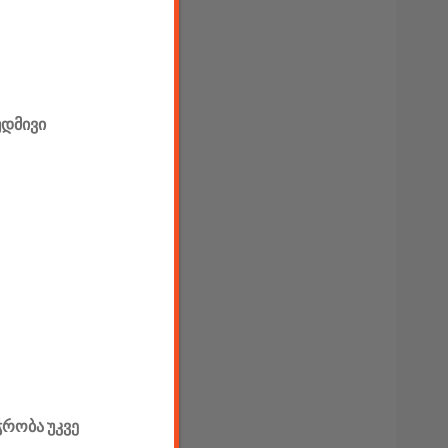
უდმივი
ჭრობა უკვე