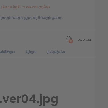
ეწვიეთ ჩვენს Facebook გვერდს
რებლებისათვის ყველაზე მისაღებ ფასად.
0.00
GEL
0
ᲐᲮᲛᲐᲠᲔᲑᲐ
ᲬᲔᲡᲔᲑᲘ
ᲙᲝᲛᲔᲜᲢᲐᲠᲘ
ver04.jpg