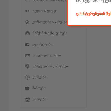
მოქმედი პროექტი
აუდიო & ვიდეო
დაინტერესების შ
კონსოლები & აქსესუარები
მანქანის აქსესუარები
ელემენტები
აკკუმულატორები
კაბელები & დამტენები
დისკები
ჩანთები
სეიფები