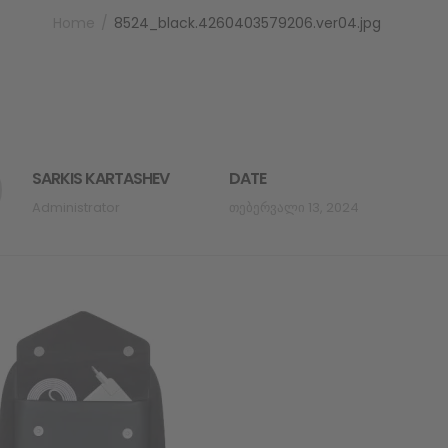
Home
8524_black.4260403579206.ver04.jpg
SARKIS KARTASHEV
DATE
Administrator
Თებერვალი 13, 2024