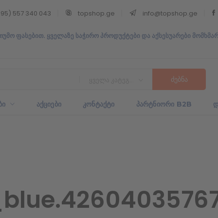
95) 557 340 043
topshop.ge
info@topshop.ge
თუმო ფასებით. ყველაზე საჭირო პროდუქტები და აქსესუარები მომხმა
ყველა კატეგორია
ᲑᲘ
ᲐᲥᲪᲘᲔᲑᲘ
ᲙᲝᲜᲢᲐᲥᲢᲘ
ᲞᲐᲠᲢᲜᲘᲝᲠᲘ B2B
Დ
blue.42604035767