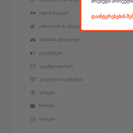
მოქმედი პროექტი
აუდიო & ვიდეო
დაინტერესების შ
კონსოლები & აქსესუარები
მანქანის აქსესუარები
ელემენტები
აკკუმულატორები
კაბელები & დამტენები
დისკები
ჩანთები
სეიფები