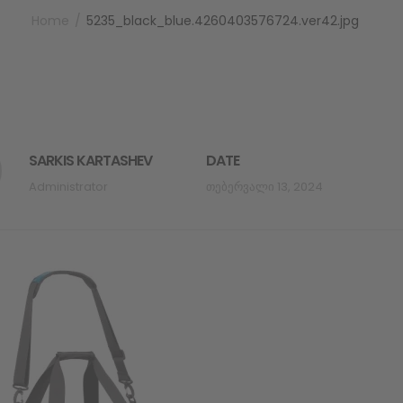
Home
5235_black_blue.4260403576724.ver42.jpg
SARKIS KARTASHEV
DATE
Administrator
Თებერვალი 13, 2024