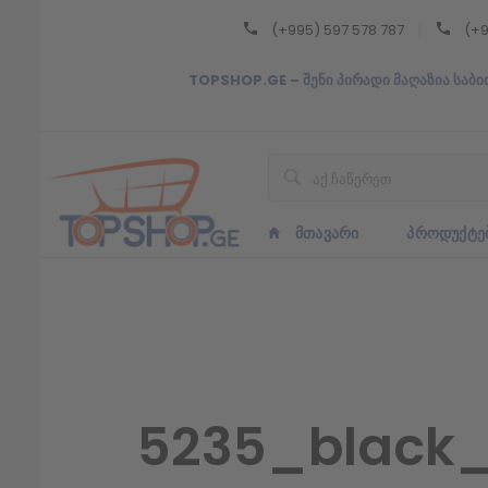
(+995) 597 578 787
(+9
Back
TOPSHOP.GE – შენი პირადი მაღაზია საბი
ᲥᲐᲠᲗᲣᲚᲘ
ᲥᲐᲠᲗᲣᲚᲘ
ᲛᲗᲐᲕᲐᲠᲘ
ᲞᲠᲝᲓᲣᲥᲢᲔ
5235_black_