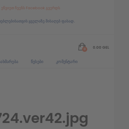
ეწვიეთ ჩვენს Facebook გვერდს
რებლებისათვის ყველაზე მისაღებ ფასად.
0.00
GEL
0
ᲐᲮᲛᲐᲠᲔᲑᲐ
ᲬᲔᲡᲔᲑᲘ
ᲙᲝᲛᲔᲜᲢᲐᲠᲘ
24.ver42.jpg