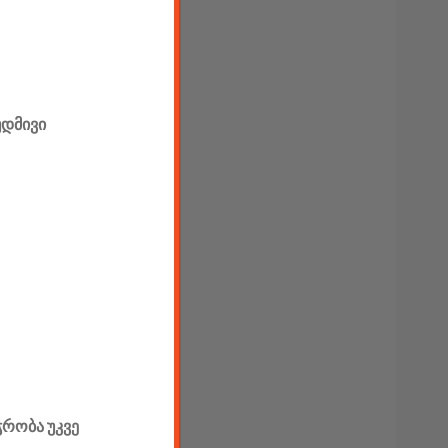
უდმივი
ჭრობა უკვე