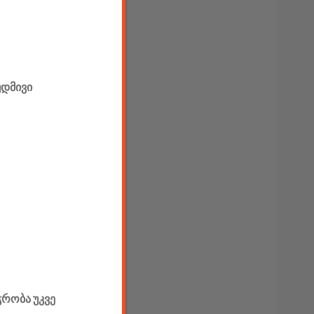
უდმივი
ჭრობა უკვე