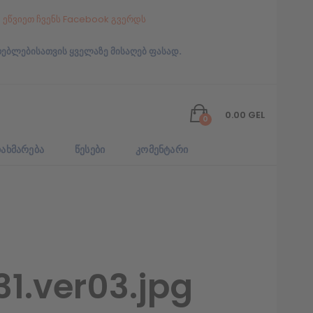
ეწვიეთ ჩვენს Facebook გვერდს
რებლებისათვის ყველაზე მისაღებ ფასად.
0.00
GEL
0
ᲐᲮᲛᲐᲠᲔᲑᲐ
ᲬᲔᲡᲔᲑᲘ
ᲙᲝᲛᲔᲜᲢᲐᲠᲘ
1.ver03.jpg