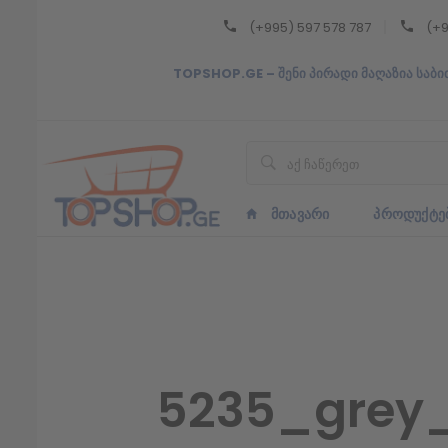
(+995) 597 578 787
(+9
Back
TOPSHOP.GE – შენი პირადი მაღაზია საბი
ᲥᲐᲠᲗᲣᲚᲘ
ᲥᲐᲠᲗᲣᲚᲘ
ᲛᲗᲐᲕᲐᲠᲘ
ᲞᲠᲝᲓᲣᲥᲢᲔ
5235_grey_