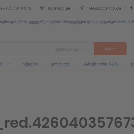
95) 557 340 043
topshop.ge
info@topshop.ge
თუმო ფასებით. ყველაზე საჭირო პროდუქტები და აქსესუარები მომხმა
ყველა კატეგორია
ᲑᲘ
ᲐᲥᲪᲘᲔᲑᲘ
ᲙᲝᲜᲢᲐᲥᲢᲘ
ᲞᲐᲠᲢᲜᲘᲝᲠᲘ B2B
Დ
red.426040357673