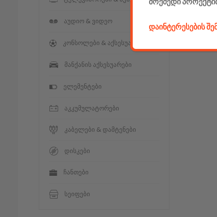
მოქმედი პროექტი
აუდიო & ვიდეო
დაინტერესების შ
კონსოლები & აქსესუარები
მანქანის აქსესუარები
ელემენტები
აკკუმულატორები
კაბელები & დამტენები
დისკები
ჩანთები
სეიფები