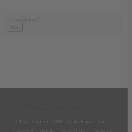
ძიება
მთავარი
პროდუქტები
კატეგორია
აქციები
კალათა
გადახდა
დახმარება
კონტაქტი
ჩატი
მიწოდების პირ.
კონ. პოლიტიკა
'
'
'
'
'
A4Tech
Ansmann
ASUS
Cooler Master
Corsair
'
'
'
'
'
Deepcool
Defender
Denver
EMTEC
Esperanza