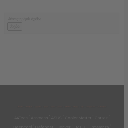
ძიება
მთავარი
პროდუქტები
კატეგორია
აქციები
კალათა
გადახდა
დახმარება
კონტაქტი
ჩატი
მიწოდების პირ.
კონ. პოლიტიკა
'
'
'
'
'
A4Tech
Ansmann
ASUS
Cooler Master
Corsair
'
'
'
'
'
Deepcool
Defender
Denver
EMTEC
Esperanza