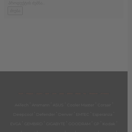
ძიება
მთავარი
პროდუქტები
კატეგორია
აქციები
კალათა
გადახდა
დახმარება
კონტაქტი
ჩატი
მიწოდების პირ.
კონ. პოლიტიკა
'
'
'
'
'
A4Tech
Ansmann
ASUS
Cooler Master
Corsair
'
'
'
'
'
Deepcool
Defender
Denver
EMTEC
Esperanza
'
'
'
'
'
'
EVGA
GEMBIRD
GIGABYTE
GOODRAM
GP
Kodak