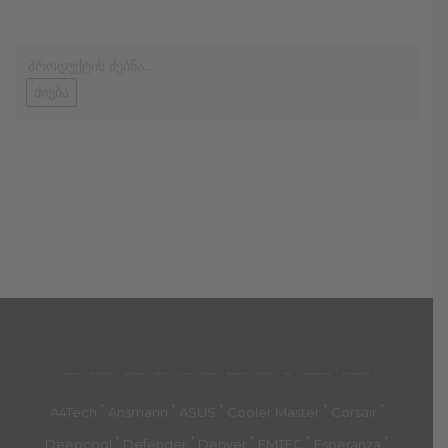
ძიება
მთავარი
პროდუქტები
კატეგორია
აქციები
კალათა
გადახდა
დახმარება
კონტაქტი
ჩატი
მიწოდების პირ.
კონ. პოლიტიკა
'
'
'
'
'
A4Tech
Ansmann
ASUS
Cooler Master
Corsair
'
'
'
'
'
Deepcool
Defender
Denver
EMTEC
Esperanza