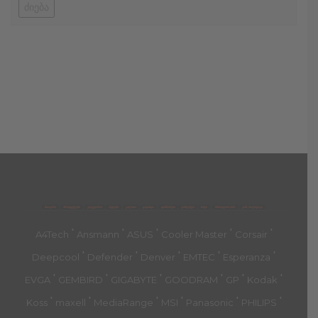
ძიება
მთავარი
პროდუქტები
კატეგორია
აქციები
კალათა
გადახდა
დახმარება
კონტაქტი
ჩატი
მიწოდების პირ.
კონ. პოლიტიკა
'
'
'
'
'
A4Tech
Ansmann
ASUS
Cooler Master
Corsair
'
'
'
'
'
Deepcool
Defender
Denver
EMTEC
Esperanza
'
'
'
'
'
'
EVGA
GEMBIRD
GIGABYTE
GOODRAM
GP
Kodak
'
'
'
'
'
'
Koss
maxell
MediaRange
MSI
Panasonic
PHILIPS