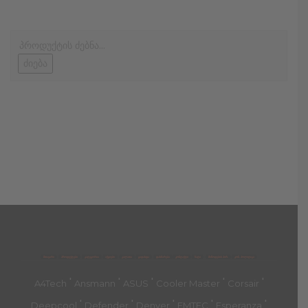
ძიება
მთავარი
პროდუქტები
კატეგორია
აქციები
კალათა
გადახდა
დახმარება
კონტაქტი
ჩატი
მიწოდების პირ.
კონ. პოლიტიკა
'
'
'
'
'
A4Tech
Ansmann
ASUS
Cooler Master
Corsair
'
'
'
'
'
Deepcool
Defender
Denver
EMTEC
Esperanza