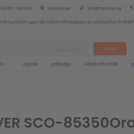
95) 557 340 043
topshop.ge
info@topshop.ge
თუმო ფასებით. ყველაზე საჭირო პროდუქტები და აქსესუარები მომხმა
ყველა კატეგორია
ᲑᲘ
ᲐᲥᲪᲘᲔᲑᲘ
ᲙᲝᲜᲢᲐᲥᲢᲘ
ᲞᲐᲠᲢᲜᲘᲝᲠᲘ B2B
Დ
VER SCO-85350Or