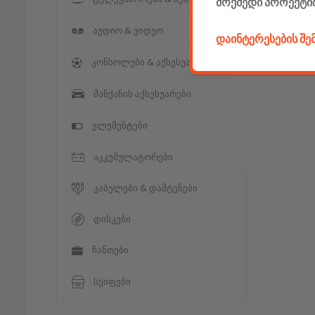
მოქმედი პროექტი
აუდიო & ვიდეო
დაინტერესების შ
კონსოლები & აქსესუარები
მანქანის აქსესუარები
ელემენტები
აკკუმულატორები
კაბელები & დამტენები
დისკები
ჩანთები
სეიფები