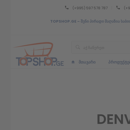
(+995) 597 578 787
(+9
Back
TOPSHOP.GE – შენი პირადი მაღაზია საბი
ᲥᲐᲠᲗᲣᲚᲘ
ᲥᲐᲠᲗᲣᲚᲘ
ᲛᲗᲐᲕᲐᲠᲘ
ᲞᲠᲝᲓᲣᲥᲢᲔ
DEN