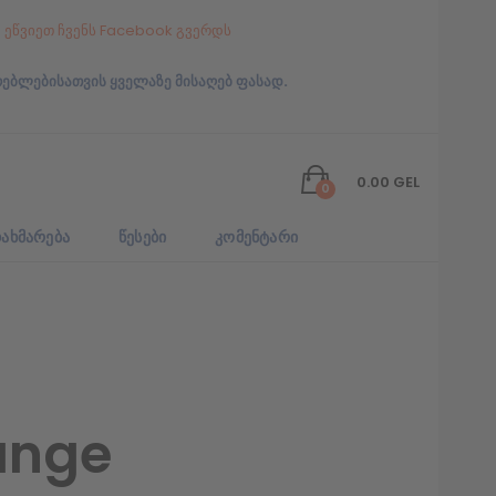
ეწვიეთ ჩვენს Facebook გვერდს
რებლებისათვის ყველაზე მისაღებ ფასად.
0.00
GEL
0
ᲐᲮᲛᲐᲠᲔᲑᲐ
ᲬᲔᲡᲔᲑᲘ
ᲙᲝᲛᲔᲜᲢᲐᲠᲘ
ange