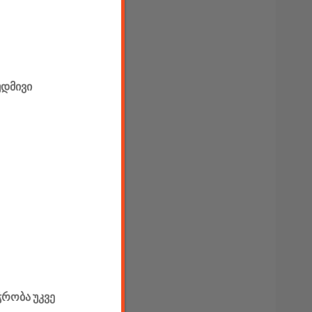
უდმივი
ჭრობა უკვე