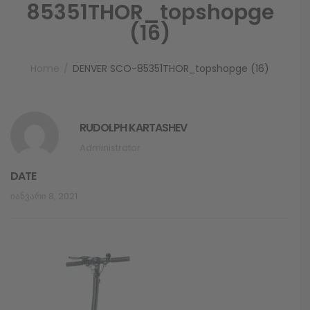
85351THOR_topshopge
(16)
Home
DENVER SCO-85351THOR_topshopge (16)
RUDOLPH KARTASHEV
Administrator
DATE
Იანვარი 8, 2021