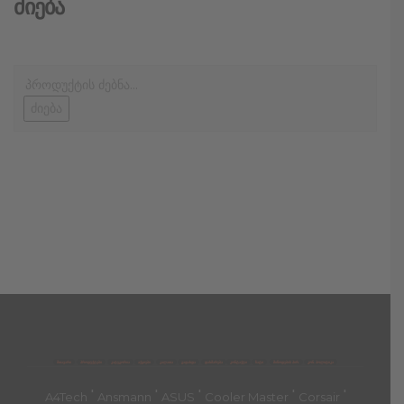
Ძიება
ძიება
მთავარი
პროდუქტები
კატეგორია
აქციები
კალათა
გადახდა
დახმარება
კონტაქტი
ჩატი
მიწოდების პირ.
კონ. პოლიტიკა
'
'
'
'
'
A4Tech
Ansmann
ASUS
Cooler Master
Corsair