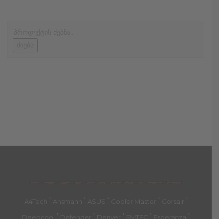
ძიება
მთავარი
პროდუქტები
კატეგორია
აქციები
კალათა
გადახდა
დახმარება
კონტაქტი
ჩატი
მიწოდების პირ.
კონ. პოლიტიკა
'
'
'
'
'
A4Tech
Ansmann
ASUS
Cooler Master
Corsair
'
'
'
'
'
Deepcool
Defender
Denver
EMTEC
Esperanza