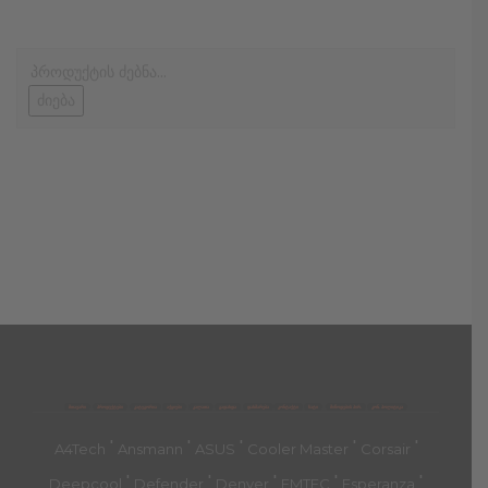
ძიება
მთავარი
პროდუქტები
კატეგორია
აქციები
კალათა
გადახდა
დახმარება
კონტაქტი
ჩატი
მიწოდების პირ.
კონ. პოლიტიკა
'
'
'
'
'
A4Tech
Ansmann
ASUS
Cooler Master
Corsair
'
'
'
'
'
Deepcool
Defender
Denver
EMTEC
Esperanza