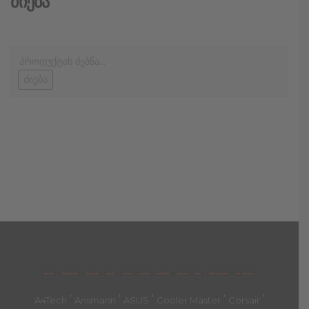
Ძიება
ძიება
მთავარი
პროდუქტები
კატეგორია
აქციები
კალათა
გადახდა
დახმარება
კონტაქტი
ჩატი
მიწოდების პირ.
კონ. პოლიტიკა
'
'
'
'
'
A4Tech
Ansmann
ASUS
Cooler Master
Corsair