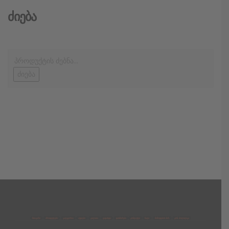
Ძიება
ძიება
მთავარი
პროდუქტები
კატეგორია
აქციები
კალათა
გადახდა
დახმარება
კონტაქტი
ჩატი
მიწოდების პირ.
კონ. პოლიტიკა