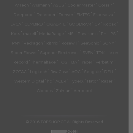
'
'
'
'
'
A4Tech
Ansmann
ASUS
Cooler Master
Corsair
'
'
'
'
'
Deepcool
Defender
Denver
EMTEC
Esperanza
'
'
'
'
'
'
EVGA
GEMBIRD
GIGABYTE
GOODRAM
GP
Kodak
'
'
'
'
'
'
Koss
maxell
MediaRange
MSI
Panasonic
PHILIPS
'
'
'
'
'
'
PNY
Redragon
Ritmix
Rosewill
SeaSonic
SONY
'
'
'
Super Flower
Superior Electronics
SVEN
TDK Life on
'
'
'
'
'
Record
Thermaltake
TOSHIBA
Tracer
Verbatim
'
'
'
'
'
'
ZOTAC
Logitech
RivaCase
AOC
Seagate
DELL
'
'
'
'
'
'
Western Digital
hp
ACER
HyperX
Hator
Razer
'
'
Glorious
Zalman
Aerocool
© 2016 TOPSHOP.GE All Rights Reserved