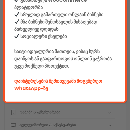
გამართული WooCommerce
სეიფები
პლატფორმა
სრულად გამართული ონლაინ ბიზნესი
მზა ბიზნესი შემოსავლის მისაღებად
პირველივე დღიდან
კონსტრუქტორები
სოციალური ქსელები
E-mobility
საიტი იდეალურია მათთვის, ვისაც სურს
დაიწყოს ან გააფართოვოს ონლაინ ვაჭრობა
კომპიუტერები & აქსესუარები
უკვე მოქმედი პროექტით.
ტელეფონები & აქსესუარები
დაინტერესების შემთხვევაში მოგვწერეთ
კამერები & აქსესუარები
WhatsApp-ზე
ნოუთბუქები & აქსესუარები
ტაბები & აქსესუარები
ტელევიზორები & აქსესუარები