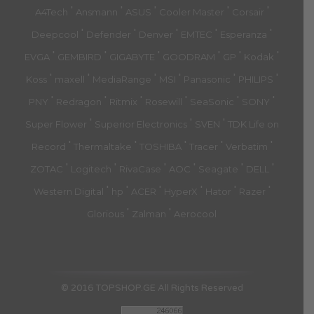
'
'
'
'
'
A4Tech
Ansmann
ASUS
Cooler Master
Corsair
'
'
'
'
'
Deepcool
Defender
Denver
EMTEC
Esperanza
'
'
'
'
'
'
EVGA
GEMBIRD
GIGABYTE
GOODRAM
GP
Kodak
'
'
'
'
'
'
Koss
maxell
MediaRange
MSI
Panasonic
PHILIPS
'
'
'
'
'
'
PNY
Redragon
Ritmix
Rosewill
SeaSonic
SONY
'
'
'
Super Flower
Superior Electronics
SVEN
TDK Life on
'
'
'
'
'
Record
Thermaltake
TOSHIBA
Tracer
Verbatim
'
'
'
'
'
'
ZOTAC
Logitech
RivaCase
AOC
Seagate
DELL
'
'
'
'
'
'
Western Digital
hp
ACER
HyperX
Hator
Razer
'
'
Glorious
Zalman
Aerocool
© 2016 TOPSHOP.GE All Rights Reserved