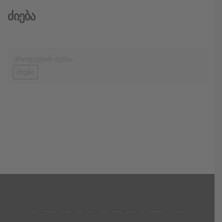
Ძიება
ძიება
მთავარი
პროდუქტები
კატეგორია
აქციები
კალათა
გადახდა
დახმარება
კონტაქტი
ჩატი
მიწოდების პირ.
კონ. პოლიტიკა