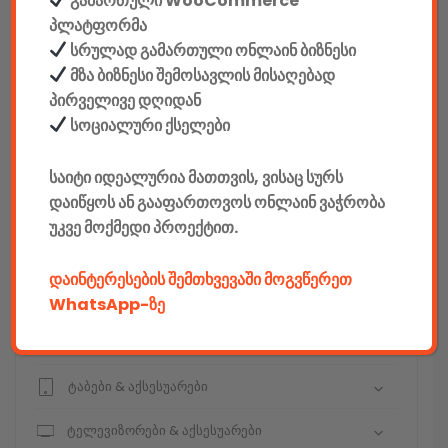
გამართული WooCommerce
სეიფები
პლატფორმა
სრულად გამართული ონლაინ ბიზნესი
მზა ბიზნესი შემოსავლის მისაღებად
პირველივე დღიდან
კონსტრუქტორები
სოციალური ქსელები
E-mobility
საიტი იდეალურია მათთვის, ვისაც სურს
დაიწყოს ან გააფართოვოს ონლაინ ვაჭრობა
კომპიუტერები & აქსესუარები
უკვე მოქმედი პროექტით.
ტელეფონები & აქსესუარები
დაინტერესების შემთხვევაში მოგვწერეთ
კამერები & აქსესუარები
WhatsApp-ზე
ნოუთბუქები & აქსესუარები
ტაბები & აქსესუარები
ტელევიზორები & აქსესუარები