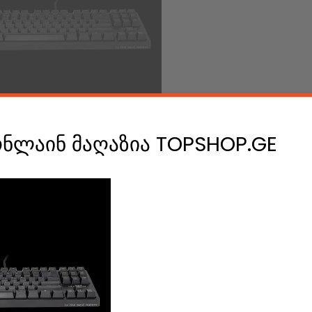
ონლაინ მაღაზია TOPSHOP.GE
book კომენტარები
e A Comment