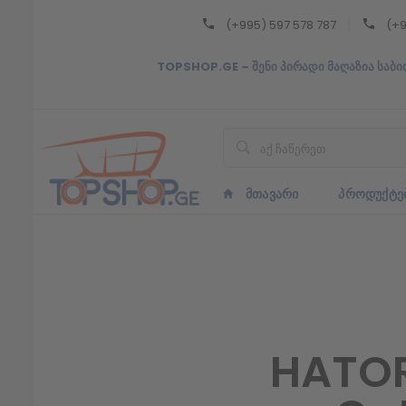
(+995) 597 578 787
(+9
Back
TOPSHOP.GE – შენი პირადი მაღაზია საბი
ᲥᲐᲠᲗᲣᲚᲘ
ᲥᲐᲠᲗᲣᲚᲘ
ᲛᲗᲐᲕᲐᲠᲘ
ᲞᲠᲝᲓᲣᲥᲢᲔ
HATOR