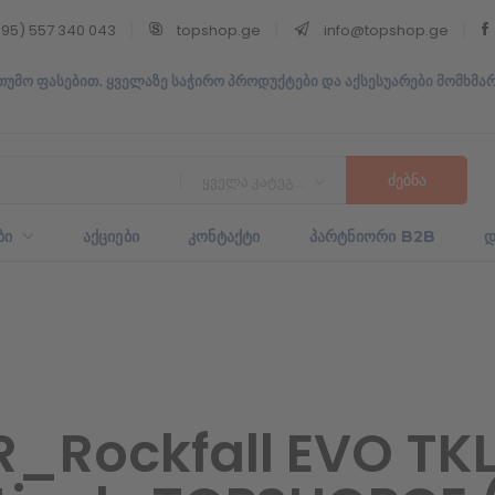
95) 557 340 043
topshop.ge
info@topshop.ge
თუმო ფასებით. ყველაზე საჭირო პროდუქტები და აქსესუარები მომხმა
ყველა კატეგორია
ᲑᲘ
ᲐᲥᲪᲘᲔᲑᲘ
ᲙᲝᲜᲢᲐᲥᲢᲘ
ᲞᲐᲠᲢᲜᲘᲝᲠᲘ B2B
Დ
_Rockfall EVO TKL