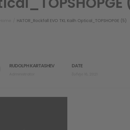
tical_TOPSHOPGE 
Home
HATOR_Rockfall EVO TKL Kailh Optical_TOPSHOPGE (5)
RUDOLPH KARTASHEV
DATE
Administrator
Მარტი 16, 2021