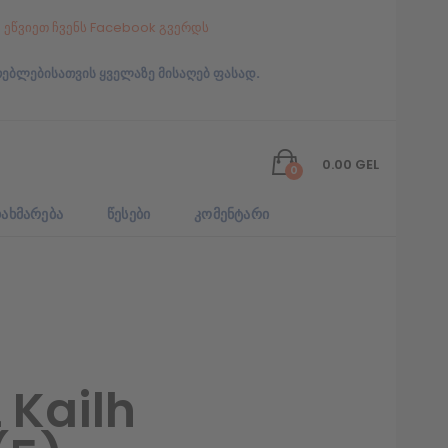
ეწვიეთ ჩვენს Facebook გვერდს
რებლებისათვის ყველაზე მისაღებ ფასად.
0.00
GEL
0
ᲐᲮᲛᲐᲠᲔᲑᲐ
ᲬᲔᲡᲔᲑᲘ
ᲙᲝᲛᲔᲜᲢᲐᲠᲘ
 Kailh