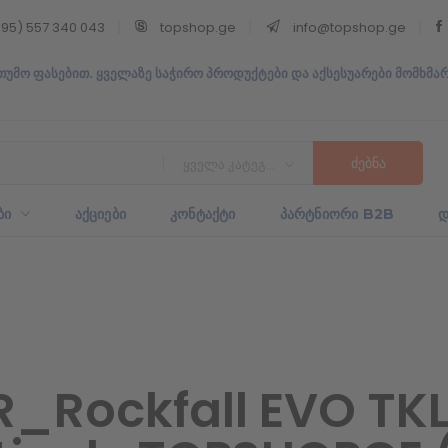
95) 557 340 043
topshop.ge
info@topshop.ge
თუმო ფასებით. ყველაზე საჭირო პროდუქტები და აქსესუარები მომხმა
ყველა კატეგორია
ᲑᲘ
ᲐᲥᲪᲘᲔᲑᲘ
ᲙᲝᲜᲢᲐᲥᲢᲘ
ᲞᲐᲠᲢᲜᲘᲝᲠᲘ B2B
Დ
_Rockfall EVO TKL