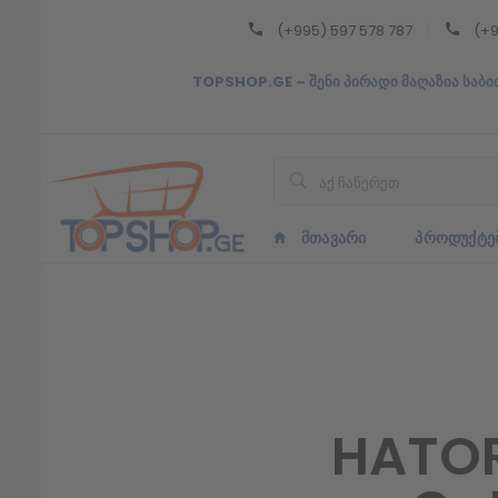
(+995) 597 578 787
(+9
Back
TOPSHOP.GE – შენი პირადი მაღაზია საბი
ᲥᲐᲠᲗᲣᲚᲘ
ᲥᲐᲠᲗᲣᲚᲘ
ᲛᲗᲐᲕᲐᲠᲘ
ᲞᲠᲝᲓᲣᲥᲢᲔ
HATOR