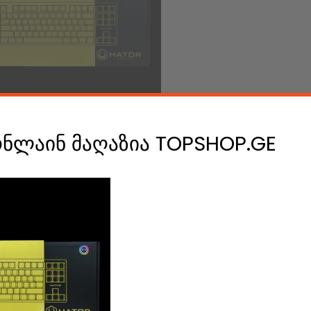
ონლაინ მაღაზია TOPSHOP.GE
book კომენტარები
e A Comment