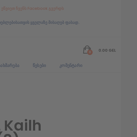
ეწვიეთ ჩვენს Facebook გვერდს
რებლებისათვის ყველაზე მისაღებ ფასად.
0.00
GEL
0
ᲐᲮᲛᲐᲠᲔᲑᲐ
ᲬᲔᲡᲔᲑᲘ
ᲙᲝᲛᲔᲜᲢᲐᲠᲘ
 Kailh