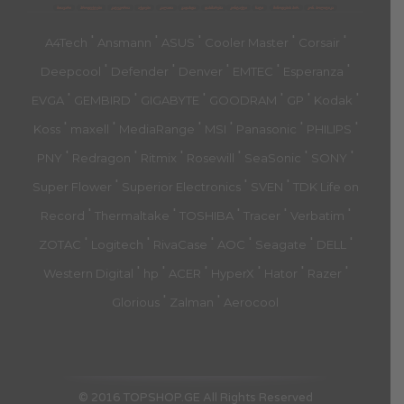
მთავარი
პროდუქტები
კატეგორია
აქციები
კალათა
გადახდა
დახმარება
კონტაქტი
ჩატი
მიწოდების პირ.
კონ. პოლიტიკა
'
'
'
'
'
A4Tech
Ansmann
ASUS
Cooler Master
Corsair
'
'
'
'
'
Deepcool
Defender
Denver
EMTEC
Esperanza
'
'
'
'
'
'
EVGA
GEMBIRD
GIGABYTE
GOODRAM
GP
Kodak
'
'
'
'
'
'
Koss
maxell
MediaRange
MSI
Panasonic
PHILIPS
'
'
'
'
'
'
PNY
Redragon
Ritmix
Rosewill
SeaSonic
SONY
'
'
'
Super Flower
Superior Electronics
SVEN
TDK Life on
'
'
'
'
'
Record
Thermaltake
TOSHIBA
Tracer
Verbatim
'
'
'
'
'
'
ZOTAC
Logitech
RivaCase
AOC
Seagate
DELL
'
'
'
'
'
'
Western Digital
hp
ACER
HyperX
Hator
Razer
'
'
Glorious
Zalman
Aerocool
© 2016 TOPSHOP.GE All Rights Reserved