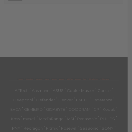
მთავარი
პროდუქტები
კატეგორია
აქციები
კალათა
გადახდა
დახმარება
კონტაქტი
ჩატი
მიწოდების პირ.
კონ. პოლიტიკა
'
'
'
'
'
A4Tech
Ansmann
ASUS
Cooler Master
Corsair
'
'
'
'
'
Deepcool
Defender
Denver
EMTEC
Esperanza
'
'
'
'
'
'
EVGA
GEMBIRD
GIGABYTE
GOODRAM
GP
Kodak
'
'
'
'
'
'
Koss
maxell
MediaRange
MSI
Panasonic
PHILIPS
'
'
'
'
'
'
PNY
Redragon
Ritmix
Rosewill
SeaSonic
SONY