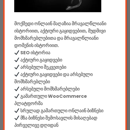
მანქანის აქსესუარები
ელემენტები
მოქმედი ონლაინ მაღაზია მრავალწლიანი
ისტორიით, აქტიური გაყიდვებით, მუდმივი
აკკუმულატორები
მომხმარებლებითა და მრავალწლიანი
დომენის ისტორიით.
კაბელები & დამტენები
SEO ისტორია
დისკები
აქტიური გაყიდვები
არსებული შეკვეთები
ჩანთები
აქტიური გაყიდვები და არსებული
მომხმარებლები
სეიფები
არსებული მომხმარებლები
გამართული WooCommerce
პლატფორმა
სრულად გამართული ონლაინ ბიზნესი
მზა ბიზნესი შემოსავლის მისაღებად
კონსტრუქტორები
პირველივე დღიდან