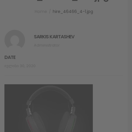
Home
hire_46466_4-1.jpg
SARKIS KARTASHEV
Administrator
DATE
Ივლისი 30, 2020