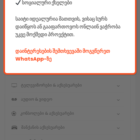
E-mobility
სოციალური ქსელები
კომპიუტერები & აქსესუარები
საიტი იდეალურია მათთვის, ვისაც სურს
დაიწყოს ან გააფართოვოს ონლაინ ვაჭრობა
ტელეფონები & აქსესუარები
უკვე მოქმედი პროექტით.
კამერები & აქსესუარები
დაინტერესების შემთხვევაში მოგვწერეთ
ნოუთბუქები & აქსესუარები
WhatsApp-ზე
ტაბები & აქსესუარები
ტელევიზორები & აქსესუარები
აუდიო & ვიდეო
კონსოლები & აქსესუარები
მანქანის აქსესუარები