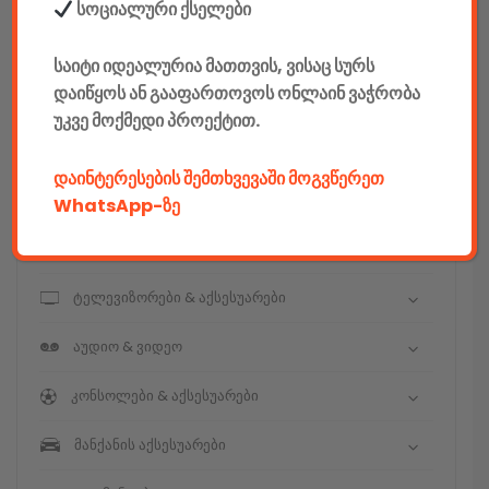
E-mobility
სოციალური ქსელები
კომპიუტერები & აქსესუარები
საიტი იდეალურია მათთვის, ვისაც სურს
დაიწყოს ან გააფართოვოს ონლაინ ვაჭრობა
ტელეფონები & აქსესუარები
უკვე მოქმედი პროექტით.
კამერები & აქსესუარები
დაინტერესების შემთხვევაში მოგვწერეთ
ნოუთბუქები & აქსესუარები
WhatsApp-ზე
ტაბები & აქსესუარები
ტელევიზორები & აქსესუარები
აუდიო & ვიდეო
კონსოლები & აქსესუარები
მანქანის აქსესუარები