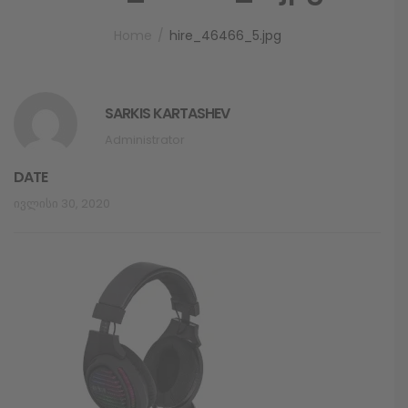
Home
hire_46466_5.jpg
SARKIS KARTASHEV
Administrator
DATE
Ივლისი 30, 2020