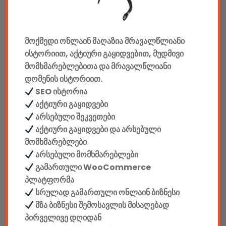
მანქანის აქსესუარები
ელემენტები
მოქმედი ონლაინ მაღაზია მრავალწლიანი
ისტორიით, აქტიური გაყიდვებით, მუდმივი
აკკუმულატორები
მომხმარებლებითა და მრავალწლიანი
დომენის ისტორიით.
კაბელები & დამტენები
SEO ისტორია
დისკები
აქტიური გაყიდვები
არსებული შეკვეთები
ჩანთები
აქტიური გაყიდვები და არსებული
მომხმარებლები
სეიფები
არსებული მომხმარებლები
გამართული WooCommerce
პლატფორმა
სრულად გამართული ონლაინ ბიზნესი
მზა ბიზნესი შემოსავლის მისაღებად
კონსტრუქტორები
პირველივე დღიდან