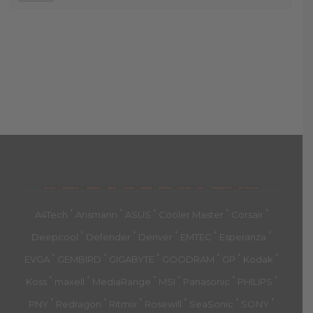
მთავარი
პროდუქტები
კატეგორია
აქციები
კალათა
გადახდა
დახმარება
კონტაქტი
ჩატი
მიწოდების პირ.
კონ. პოლიტიკა
'
'
'
'
'
A4Tech
Ansmann
ASUS
Cooler Master
Corsair
'
'
'
'
'
Deepcool
Defender
Denver
EMTEC
Esperanza
'
'
'
'
'
'
EVGA
GEMBIRD
GIGABYTE
GOODRAM
GP
Kodak
'
'
'
'
'
'
Koss
maxell
MediaRange
MSI
Panasonic
PHILIPS
'
'
'
'
'
'
PNY
Redragon
Ritmix
Rosewill
SeaSonic
SONY