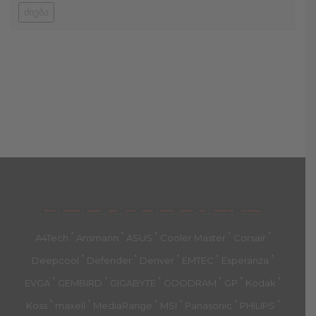
ძიება
მთავარი
პროდუქტები
კატეგორია
აქციები
კალათა
გადახდა
დახმარება
კონტაქტი
ჩატი
მიწოდების პირ.
კონ. პოლიტიკა
'
'
'
'
'
A4Tech
Ansmann
ASUS
Cooler Master
Corsair
'
'
'
'
'
Deepcool
Defender
Denver
EMTEC
Esperanza
'
'
'
'
'
'
EVGA
GEMBIRD
GIGABYTE
GOODRAM
GP
Kodak
'
'
'
'
'
'
Koss
maxell
MediaRange
MSI
Panasonic
PHILIPS