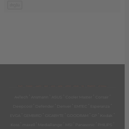
ძიება
მთავარი
პროდუქტები
კატეგორია
აქციები
კალათა
გადახდა
დახმარება
კონტაქტი
ჩატი
მიწოდების პირ.
კონ. პოლიტიკა
'
'
'
'
'
A4Tech
Ansmann
ASUS
Cooler Master
Corsair
'
'
'
'
'
Deepcool
Defender
Denver
EMTEC
Esperanza
'
'
'
'
'
'
EVGA
GEMBIRD
GIGABYTE
GOODRAM
GP
Kodak
'
'
'
'
'
'
Koss
maxell
MediaRange
MSI
Panasonic
PHILIPS