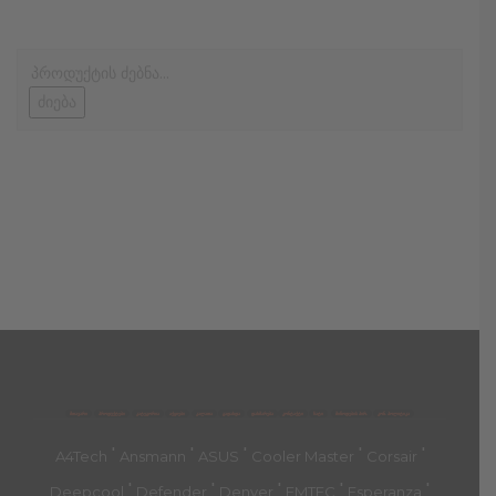
ძიება
მთავარი
პროდუქტები
კატეგორია
აქციები
კალათა
გადახდა
დახმარება
კონტაქტი
ჩატი
მიწოდების პირ.
კონ. პოლიტიკა
'
'
'
'
'
A4Tech
Ansmann
ASUS
Cooler Master
Corsair
'
'
'
'
'
Deepcool
Defender
Denver
EMTEC
Esperanza