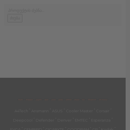
ძიება
მთავარი
პროდუქტები
კატეგორია
აქციები
კალათა
გადახდა
დახმარება
კონტაქტი
ჩატი
მიწოდების პირ.
კონ. პოლიტიკა
'
'
'
'
'
A4Tech
Ansmann
ASUS
Cooler Master
Corsair
'
'
'
'
'
Deepcool
Defender
Denver
EMTEC
Esperanza
'
'
'
'
'
'
EVGA
GEMBIRD
GIGABYTE
GOODRAM
GP
Kodak