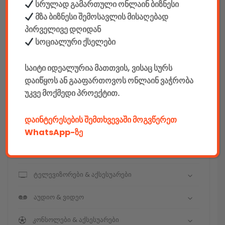
სრულად გამართული ონლაინ ბიზნესი
მზა ბიზნესი შემოსავლის მისაღებად
კონსტრუქტორები
პირველივე დღიდან
E-mobility
სოციალური ქსელები
კომპიუტერები & აქსესუარები
საიტი იდეალურია მათთვის, ვისაც სურს
დაიწყოს ან გააფართოვოს ონლაინ ვაჭრობა
ტელეფონები & აქსესუარები
უკვე მოქმედი პროექტით.
კამერები & აქსესუარები
დაინტერესების შემთხვევაში მოგვწერეთ
ნოუთბუქები & აქსესუარები
WhatsApp-ზე
ტაბები & აქსესუარები
ტელევიზორები & აქსესუარები
აუდიო & ვიდეო
კონსოლები & აქსესუარები